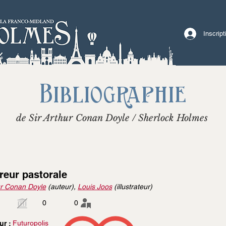
Inscrip
Bibliographie
de Sir Arthur Conan Doyle / Sherlock Holmes
reur pastorale
r Conan Doyle
(auteur),
Louis Joos
(illustrateur)
0
0
Futuropolis
ur :