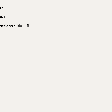
 :
es :
16x11.5
ensions :