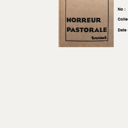
No :
Colle
Date 