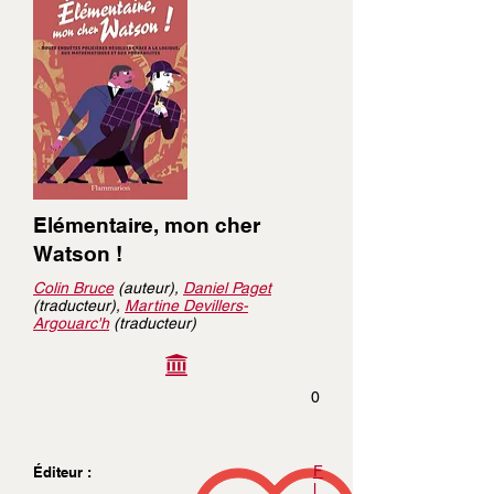
Elémentaire, mon cher
Watson !
Colin Bruce
(auteur),
Daniel Paget
(traducteur),
Martine Devillers-
Argouarc'h
(traducteur)
0
F
Éditeur :
l