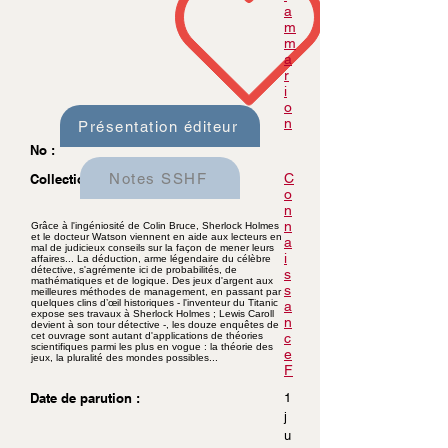
a
m
m
a
r
i
o
n
Présentation éditeur
No :
Notes SSHF
C
Collection :
o
n
n
Grâce à l'ingéniosité de Colin Bruce, Sherlock Holmes
et le docteur Watson viennent en aide aux lecteurs en
a
mal de judicieux conseils sur la façon de mener leurs
i
affaires... La déduction, arme légendaire du célèbre
détective, s'agrémente ici de probabilités, de
s
mathématiques et de logique. Des jeux d'argent aux
s
meilleures méthodes de management, en passant par
quelques clins d’œil historiques - l'inventeur du Titanic
a
expose ses travaux à Sherlock Holmes ; Lewis Caroll
n
devient à son tour détective -, les douze enquêtes de
cet ouvrage sont autant d'applications de théories
c
scientifiques parmi les plus en vogue : la théorie des
e
jeux, la pluralité des mondes possibles...
F
Date de parution :
1
j
u