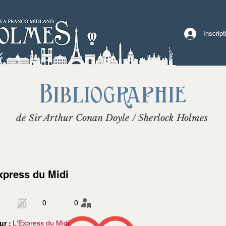
Inscrip
Bibliographie
de Sir Arthur Conan Doyle / Sherlock Holmes
xpress du Midi
0
0
L'Express du Midi
ur :