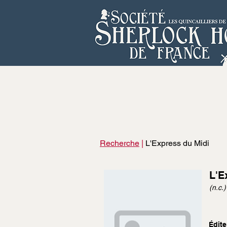
Recherche
|
L'Express du Midi
L'E
(n.c.)
Édite