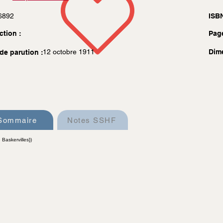
6892
ISBN
ction :
Pag
12 octobre 1911
Dim
de parution :
Sommaire
Notes SSHF
Baskervilles})