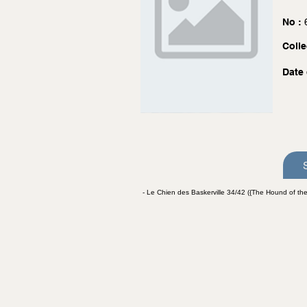
No :
Colle
Date 
- Le Chien des Baskerville 34/42 ({The Hound of the 