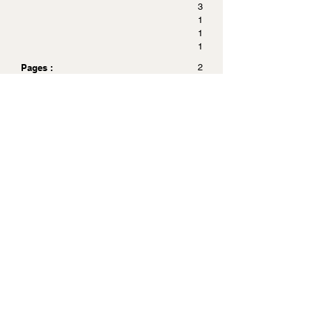
3
1
1
1
Pages :
2
5
8
Dimensions :
1
2
x
1
7