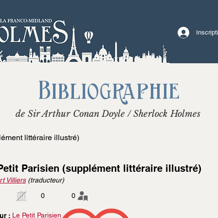
Inscrip
Bibliographie
de Sir Arthur Conan Doyle / Sherlock Holmes
ément littéraire illustré)
Petit Parisien (supplément littéraire illustré)
t Villiers
(traducteur)
0
0
Le Petit Parisien
ur :