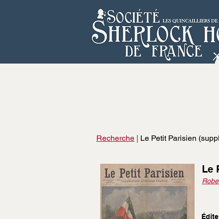
Recherche
|
Le Petit Parisien (suppl
Le 
Rober
Édite