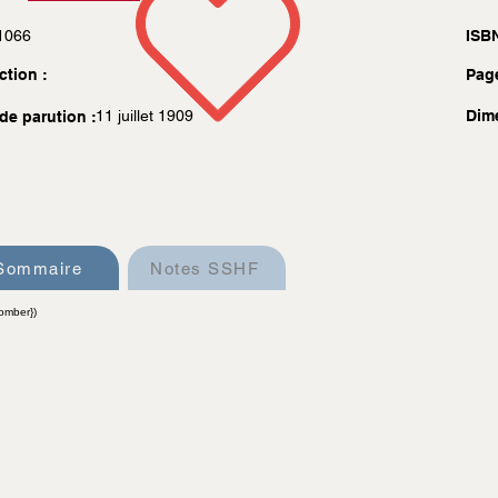
1066
ISBN
ction :
Pag
11 juillet 1909
Dim
de parution :
Sommaire
Notes SSHF
omber})