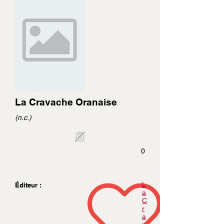
La Cravache Oranaise
(n.c.)
0
L
Éditeur :
a
C
r
a