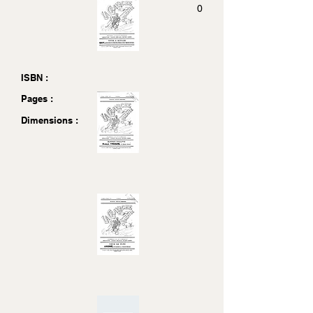
0
ISBN :
Pages :
Dimensions :