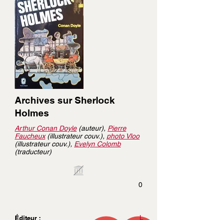
Archives sur Sherlock
Holmes
Arthur Conan Doyle
(auteur),
Pierre
Faucheux
(illustrateur couv.),
photo Vloo
(illustrateur couv.),
Evelyn Colomb
(traducteur)
0
L
Éditeur :