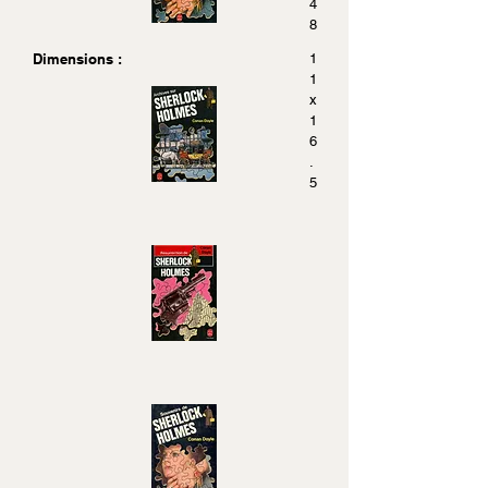
4
8
Dimensions :
1
1
x
1
6
.
5