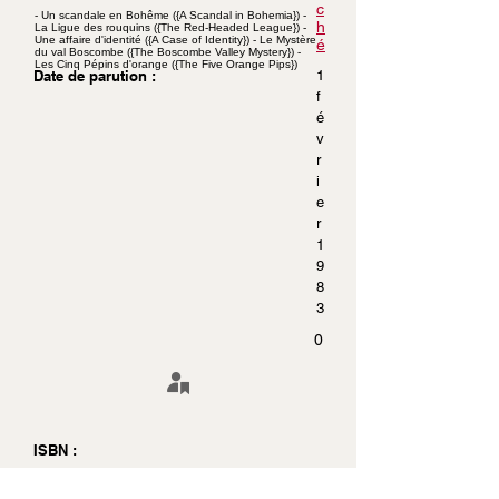
c
- Un scandale en Bohême ({A Scandal in Bohemia}) -
h
La Ligue des rouquins ({The Red-Headed League}) -
Une affaire d'identité ({A Case of Identity}) - Le Mystère
é
du val Boscombe ({The Boscombe Valley Mystery}) -
Les Cinq Pépins d'orange ({The Five Orange Pips})
Date de parution :
1
f
é
v
r
i
e
r
1
9
8
3
0
ISBN :
Pages :
2