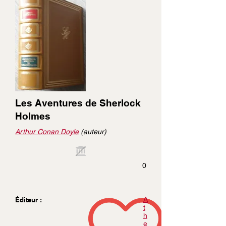
Les Aventures de Sherlock
Holmes
Arthur Conan Doyle
(auteur)
0
A
Éditeur :
t
h
e