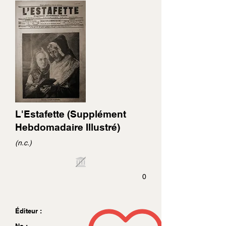
L'Estafette (Supplément
Hebdomadaire Illustré)
(n.c.)
0
Éditeur :