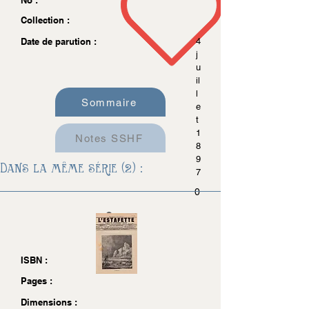
No :
Collection :
Date de parution :
4
j
u
il
l
Sommaire
e
t
1
Notes SSHF
8
9
Dans la même série (2) :
7
0
ISBN :
Pages :
Dimensions :