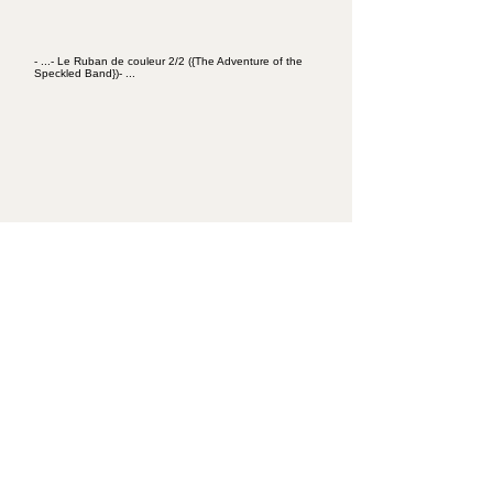
- ...- Le Ruban de couleur 2/2 ({The Adventure of the
Speckled Band})- ...