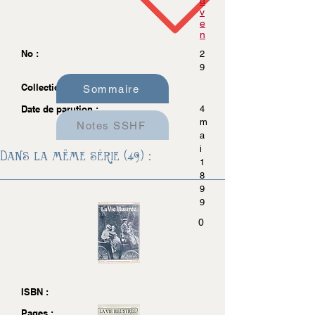
u
v
e
n
No :
2
9
Collection :
Sommaire
Date de parution :
4
m
Notes SSHF
a
i
Dans la même série (49) :
1
8
9
9
0
ISBN :
Pages :