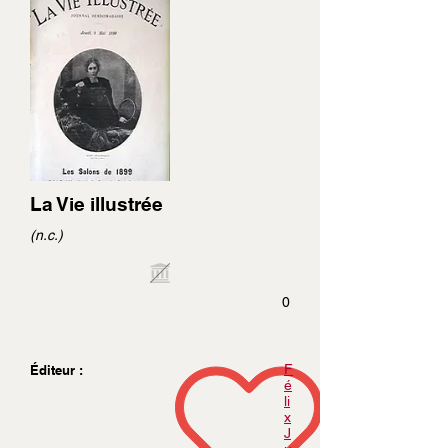
La Vie illustrée
(n.c.)
0
F
Éditeur :
é
li
x
J