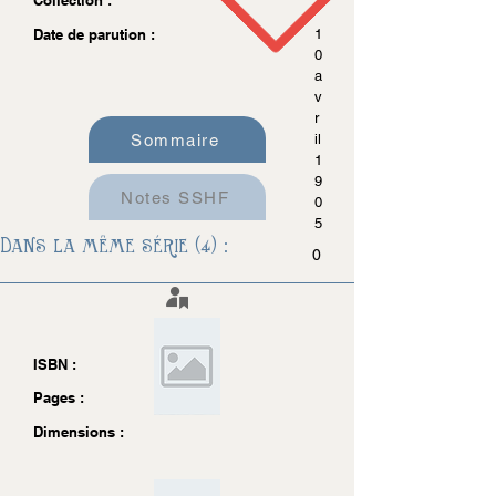
Collection :
Date de parution :
1
0
a
v
r
Sommaire
il
1
9
Notes SSHF
0
5
Dans la même série (4) :
0
ISBN :
Pages :
Dimensions :