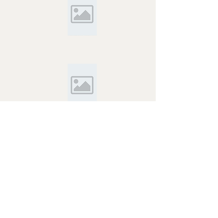
- ... - Le Retour de Sherlock Holmes : La Maison vide
({The Adventure of the Empty House}) - ...