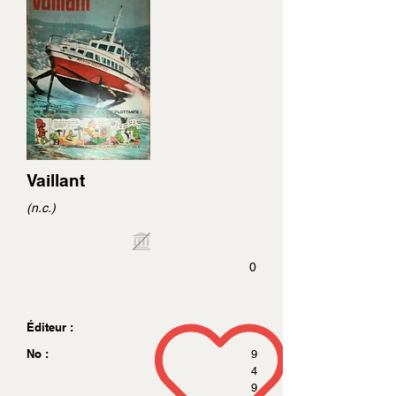
Vaillant
(n.c.)
0
Éditeur :
No :
9
4
9