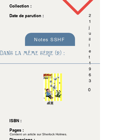
Collection :
Date de parution :
2
1
j
u
Notes SSHF
il
l
e
Dans la même série (2) :
t
1
9
6
3
0
ISBN :
Pages :
Contient un article sur Sherlock Holmes.
Dimensions :