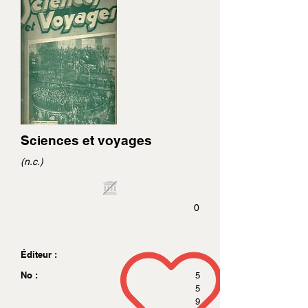
Sciences et voyages
(n.c.)
0
Éditeur :
No :
5
5
9