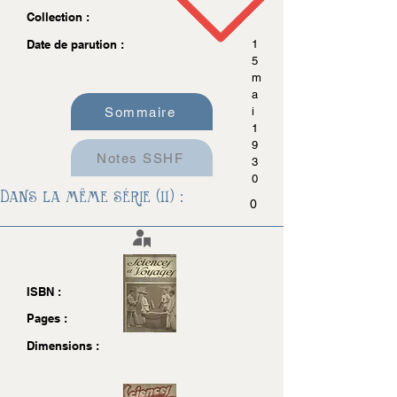
Collection :
Date de parution :
1
5
m
a
Sommaire
i
1
9
Notes SSHF
3
0
Dans la même série (11) :
0
ISBN :
Pages :
Dimensions :