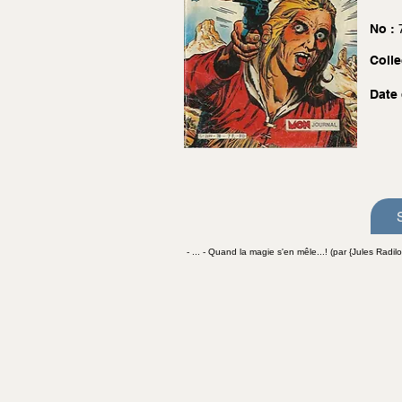
No :
Colle
Date 
- ... - Quand la magie s'en mêle...! (par {Jules Radilov