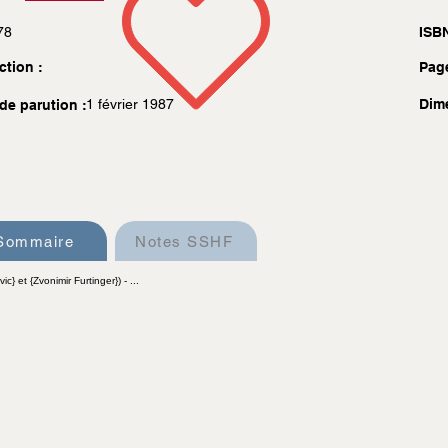
78
ISBN
ction :
Pag
1 février 1987
Dim
de parution :
Sommaire
Notes SSHF
ic} et {Zvonimir Furtinger}) - ...