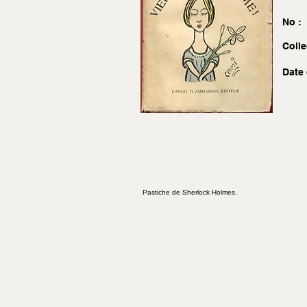
No :
Colle
Date 
Pastiche de Sherlock Holmes.