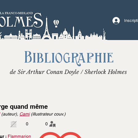
Inscrip
Bibliographie
de Sir Arthur Conan Doyle / Sherlock Holmes
rge quand même
(auteur),
Cami
(illustrateur couv.)
0
0
Flammarion
ur :