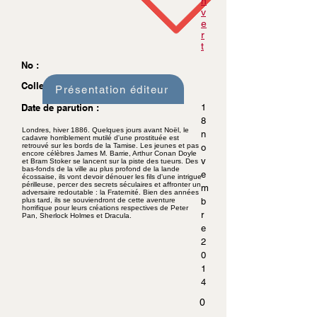
n
v
e
r
t
No :
Collection :
Présentation éditeur
Date de parution :
1
8
Londres, hiver 1886. Quelques jours avant Noël, le
n
cadavre horriblement mutilé d'une prostituée est
retrouvé sur les bords de la Tamise. Les jeunes et pas
o
encore célèbres James M. Barrie, Arthur Conan Doyle
v
et Bram Stoker se lancent sur la piste des tueurs. Des
bas-fonds de la ville au plus profond de la lande
e
écossaise, ils vont devoir dénouer les fils d'une intrigue
périlleuse, percer des secrets séculaires et affronter un
m
adversaire redoutable : la Fraternité. Bien des années
plus tard, ils se souviendront de cette aventure
b
horrifique pour leurs créations respectives de Peter
r
Pan, Sherlock Holmes et Dracula.
e
2
0
1
4
0