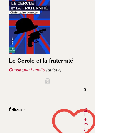
Le Cercle et la fraternité
Christophe Lunetto
(auteur)
0
C
Éditeur :
h
e
m
i