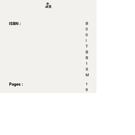
ISBN :
B
0
0
I
T
B
B
1
S
M
Pages :
1
9
8
Dimensions :