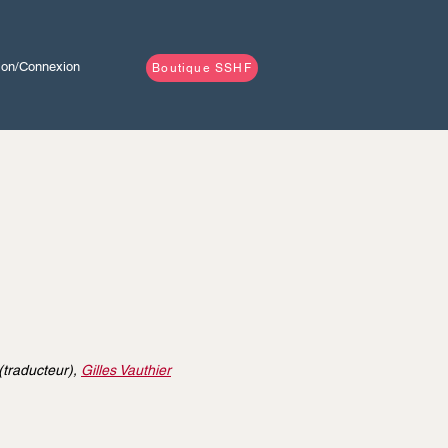
tion/Connexion
Boutique SSHF
(traducteur),
Gilles Vauthier