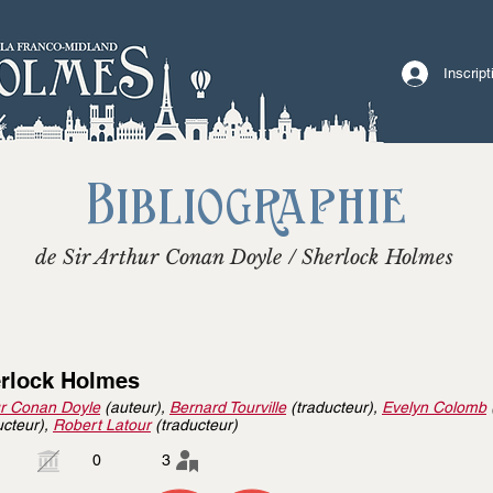
Inscrip
Bibliographie
de Sir Arthur Conan Doyle / Sherlock Holmes
rlock Holmes
r Conan Doyle
(auteur),
Bernard Tourville
(traducteur),
Evelyn Colomb
ucteur),
Robert Latour
(traducteur)
0
3