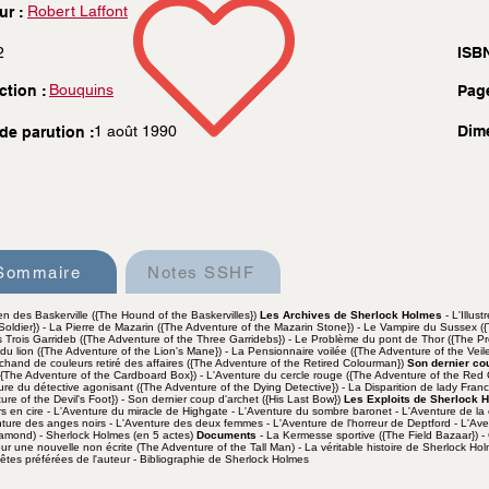
Robert Laffont
ur :
2
ISBN
Bouquins
ction :
Pag
1 août 1990
Dim
de parution :
Sommaire
Notes SSHF
ien des Baskerville ({The Hound of the Baskervilles})
Les Archives de Sherlock Holmes
- L'Illust
oldier}) - La Pierre de Mazarin ({The Adventure of the Mazarin Stone}) - Le Vampire du Sussex (
 Trois Garrideb ({The Adventure of the Three Garridebs}) - Le Problème du pont de Thor ({The Pr
 du lion ({The Adventure of the Lion's Mane}) - La Pensionnaire voilée ({The Adventure of the V
hand de couleurs retiré des affaires ({The Adventure of the Retired Colourman})
Son dernier co
({The Adventure of the Cardboard Box}) - L'Aventure du cercle rouge ({The Adventure of the Red C
ure du détective agonisant ({The Adventure of the Dying Detective}) - La Disparition de lady Fr
ure of the Devil's Foot}) - Son dernier coup d'archet ({His Last Bow})
Les Exploits de Sherlock 
rs en cire - L'Aventure du miracle de Highgate - L'Aventure du sombre baronet - L'Aventure de l
nture des anges noirs - L'Aventure des deux femmes - L'Aventure de l'horreur de Deptford - L'A
amond) - Sherlock Holmes (en 5 actes)
Documents
- La Kermesse sportive ({The Field Bazaar}) 
our une nouvelle non écrite (The Adventure of the Tall Man) - La véritable histoire de Sherlock 
êtes préférées de l'auteur - Bibliographie de Sherlock Holmes