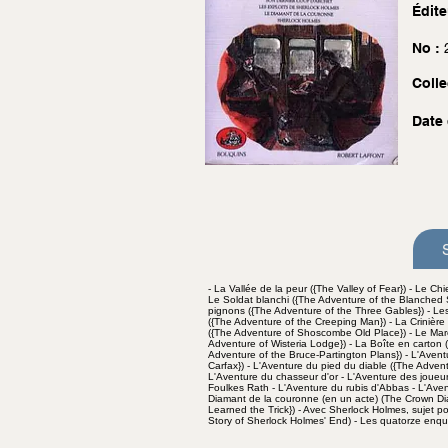
Édite
No :
Colle
Date 
- La Vallée de la peur ({The Valley of Fear}) - Le Ch
Le Soldat blanchi ({The Adventure of the Blanched S
pignons ({The Adventure of the Three Gables}) - Les
({The Adventure of the Creeping Man}) - La Crinière
({The Adventure of Shoscombe Old Place}) - Le Marc
Adventure of Wisteria Lodge}) - La Boîte en carton 
Adventure of the Bruce-Partington Plans}) - L'Avent
Carfax}) - L'Aventure du pied du diable ({The Advent
L'Aventure du chasseur d'or - L'Aventure des joueu
Foulkes Rath - L'Aventure du rubis d'Abbas - L'Ave
Diamant de la couronne (en un acte) (The Crown Di
Learned the Trick}) - Avec Sherlock Holmes, sujet p
Story of Sherlock Holmes' End) - Les quatorze enqu