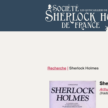
Recherche
|
Sherlock Holmes
She
Arthu
(trad