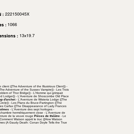
222150045X
 :
1066
es :
13x19.7
ensions :
re client ({The Adventure of the Illustrious Client}) -
{The Adventure of the Sussex Vampire}) - Les Trois
oblem of Thor Bridge}) - L'Homme qui grimpait
eiled Lodger}) - L'Aventure de Shoscombe Old Place
up d'archet
- L'Aventure de Wisteria Lodge ({The
ircle}) - Les Plans du Bruce-Partington ({The
ances Carfax ({The Disappearance of Lady Frances
Holmes
- L'Aventure des sept horloges -
a chambre hermétiquement close - L'Aventure de
venture de la veuve rouge
Pièces de théâtre
- Le
- Comment Watson apprit le truc ({How Watson
Holmes (A Gaudy Death: Conan Doyle Tells the True