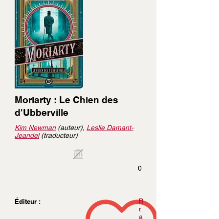
Moriarty : Le Chien des
d'Ubberville
Kim Newman
(auteur),
Leslie Damant-
Jeandel
(traducteur)
0
B
Éditeur :
r
a