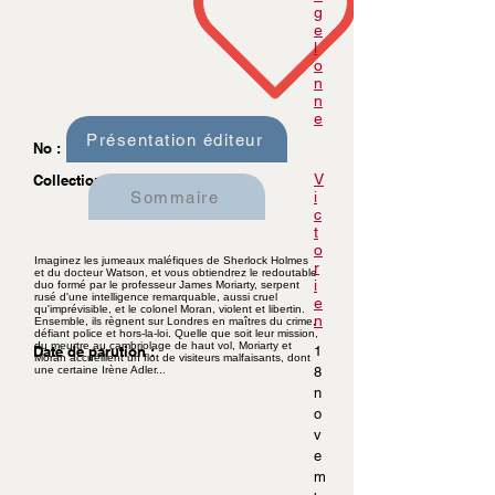
g
e
l
o
n
n
e
Présentation éditeur
No :
V
Collection :
Sommaire
i
c
t
o
Imaginez les jumeaux maléfiques de Sherlock Holmes
r
et du docteur Watson, et vous obtiendrez le redoutable
i
duo formé par le professeur James Moriarty, serpent
rusé d'une intelligence remarquable, aussi cruel
e
qu'imprévisible, et le colonel Moran, violent et libertin.
n
Ensemble, ils règnent sur Londres en maîtres du crime,
défiant police et hors-la-loi. Quelle que soit leur mission,
du meurtre au cambriolage de haut vol, Moriarty et
Date de parution :
1
Moran accueillent un flot de visiteurs malfaisants, dont
une certaine Irène Adler...
8
n
o
v
e
m