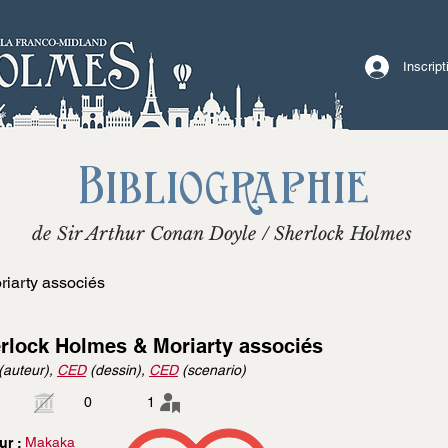
Inscrip
Bibliographie
de Sir Arthur Conan Doyle / Sherlock Holmes
iarty associés
rlock Holmes & Moriarty associés
(auteur),
CED
(dessin),
CED
(scenario)
0
1
Makaka
ur :