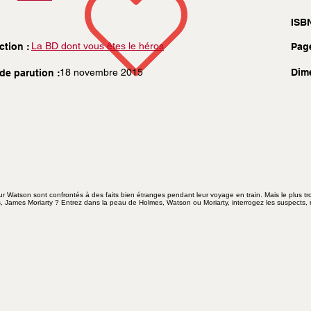
ISBN
La BD dont vous êtes le héros
ction :
Pag
18 novembre 2015
Dim
de parution :
r Watson sont confrontés à des faits bien étranges pendant leur voyage en train. Mais le plus troub
, James Moriarty ? Entrez dans la peau de Holmes, Watson ou Moriarty, interrogez les suspects, re