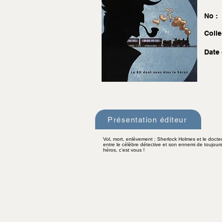
No :
Colle
Date 
Présentation éditeur
Vol, mort, enlèvement : Sherlock Holmes et le docteu
entre le célèbre détective et son ennemi de toujours
héros, c'est vous !