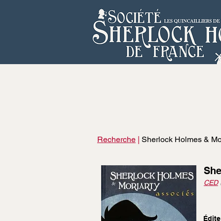
Recherche
|
Sherlock Holmes & Mor
She
CED
Édite