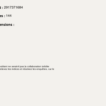
2917371684
 :
144
es :
ensions :
lant ne serait-il pas la collaboration inédite
levez les indices et résolvez les enquêtes, car le