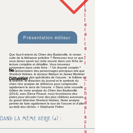
i
t
li
t
t
e
r
a
Présentation éditeur
i
r
e
.
Que faut-il retenir du Chien des Baskerville, le roman
f
culte de la littérature policière ? Retrouvez tout ce que
vous devez savoir sur cette oeuvre dans une fiche de
r
lecture complète et détaillée. Vous trouverez
notamment dans cette fiche : * Un résumé complet *
No :
Une présentation des personnages principaux tels que
Sherlock Holmes, le docteur Watson et James Mortimer
* Une analyse des spécificités de l'oeuvre : le folklore et
F
Collection :
la science, la rédaction du journal et le symbole du
i
chien Une analyse de référence pour comprendre
rapidement le sens de l'oeuvre. « Dans cette nouvelle
c
édition de notre analyse du Chien des Baskerville
h
(2014), avec Elena Pinaud, nous fournissons des
e
pistes pour décoder l'une des plus célèbres aventures
du grand détective Sherlock Holmes. Notre analyse
d
permet de faire rapidement le tour de l'oeuvre et d'aller
e
au-delà des clichés. » Stéphanie Felten
l
e
Dans la même série (4) :
c
t
u