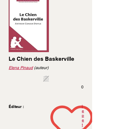
Le Chien des Baskerville
Elena Pinaud
(auteur)
0
l
Éditeur :
e
p
e
t