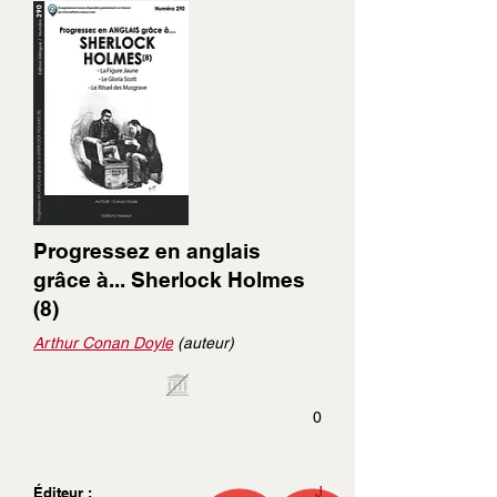
Progressez en anglais
grâce à... Sherlock Holmes
(8)
Arthur Conan Doyle
(auteur)
0
J
Éditeur :