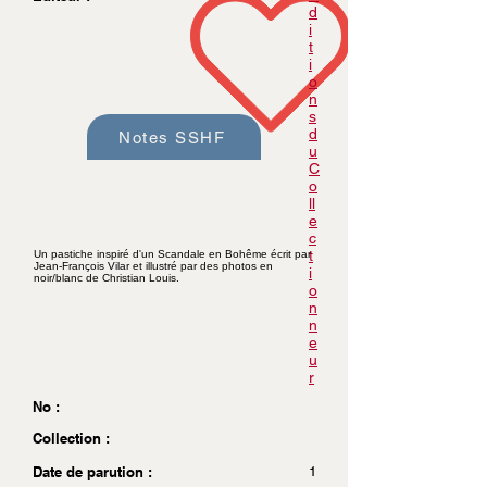
d
i
t
i
o
n
s
d
Notes SSHF
u
C
o
ll
e
c
t
Un pastiche inspiré d'un Scandale en Bohême écrit par
Jean-François Vilar et illustré par des photos en
i
noir/blanc de Christian Louis.
o
n
n
e
u
r
No :
Collection :
Date de parution :
1