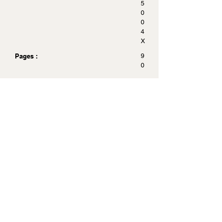
5
0
0
4
X
Pages :
9
0
Dimensions :
2
4
.
5
x
3
0
.
5