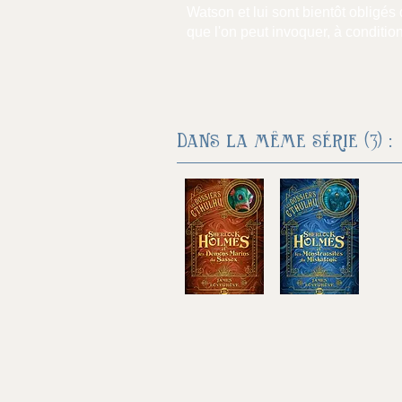
Watson et lui sont bientôt obligés
que l'on peut invoquer, à conditio
Dans la même série (3) :