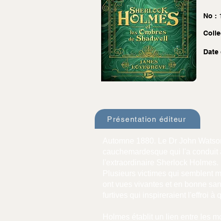
No :
Colle
Date 
Présentation éditeur
Automne 1880. Le Dr John Watson r
cauchemardesque qui l'a conduit à
l'extraordinaire Sherlock Holmes.
Plusieurs victimes qui semblent m
ont vues vivantes et en bonne san
furtives qui inspireraient l'effroi 
Holmes établit un lien entre les m