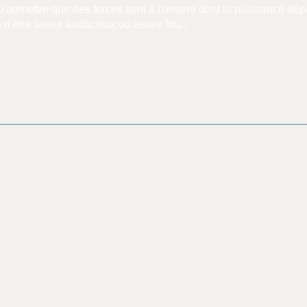
 d'admettre que des forces sont à l'oeuvre dont la puissance dép
n d'être assez audacieux ou assez fou...