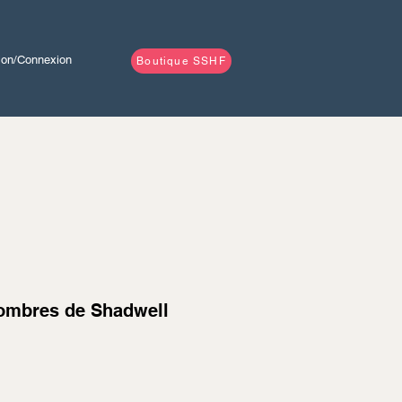
tion/Connexion
Boutique SSHF
 ombres de Shadwell