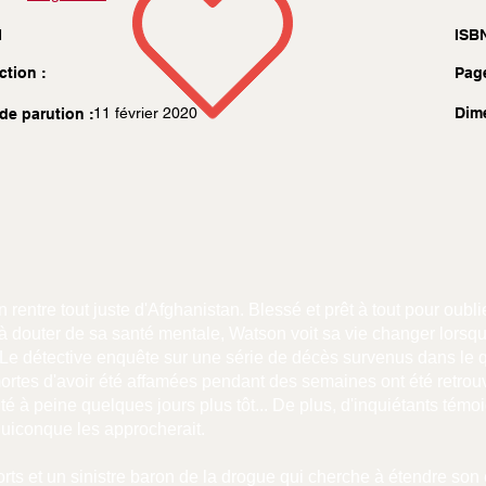
1
ISBN
ction :
Pag
11 février 2020
Dim
de parution :
entre tout juste d'Afghanistan. Blessé et prêt à tout pour oubli
 douter de sa santé mentale, Watson voit sa vie changer lorsqu'
 Le détective enquête sur une série de décès survenus dans le 
ortes d'avoir été affamées pendant des semaines ont été retrou
té à peine quelques jours plus tôt... De plus, d'inquiétants t
à quiconque les approcherait.
orts et un sinistre baron de la drogue qui cherche à étendre so