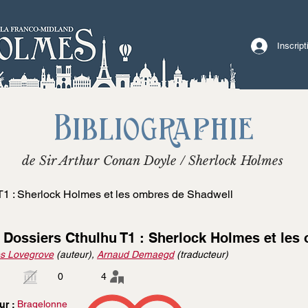
Inscrip
Bibliographie
de Sir Arthur Conan Doyle / Sherlock Holmes
T1 : Sherlock Holmes et les ombres de Shadwell
 Dossiers Cthulhu T1 : Sherlock Holmes et les
s Lovegrove
(auteur),
Arnaud Demaegd
(traducteur)
0
4
Bragelonne
ur :