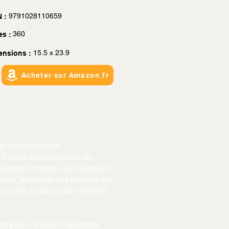
9791028110659
 :
360
es :
15.5 x 23.9
ensions :
Acheter sur Amazon.fr
er une expédition
il fait la connaissance de
quartier londonien de Shadwell.
vées, alors que des témoins les
émoignages évoquent des ombres
n empire criminel. Cependant,