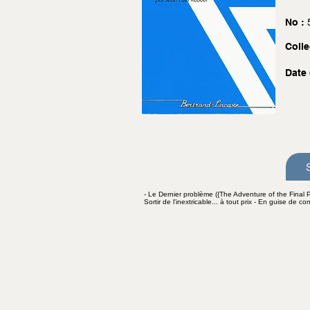
No :
Colle
Date 
- Le Dernier problème ({The Adventure of the Final Pr
Sortir de l'inextricable... à tout prix - En guise de