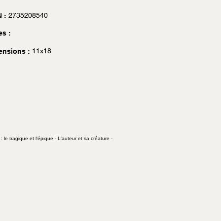
2735208540
 :
es :
11x18
ensions :
le tragique et l'épique - L'auteur et sa créature -