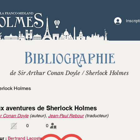
Inscrip
Bibliographie
de Sir Arthur Conan Doyle / Sherlock Holmes
erlock Holmes
x aventures de Sherlock Holmes
r Conan Doyle
(auteur),
Jean-Paul Rebour
(traducteur)
0
0
Bertrand Lacoste
ur :