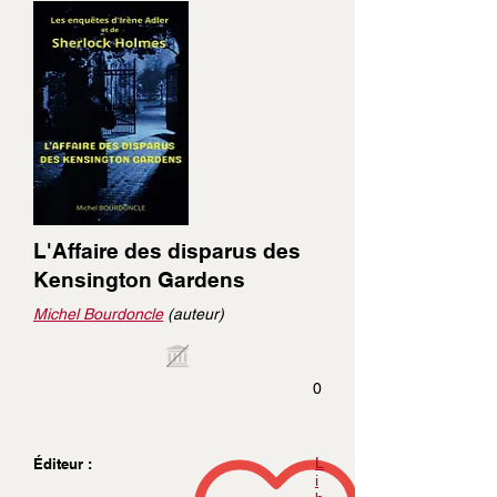
L'Affaire des disparus des
Kensington Gardens
Michel Bourdoncle
(auteur)
0
L
Éditeur :
i