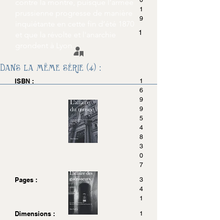
contre la montre, puisque l’armée
1
prussienne progresse de manière
9
inquiétante en cette fin d’été 1870
1
et que la révolte et l'anarchie
grondent à Lyon.
Dans la même série (4) :
ISBN :
1
6
9
9
5
4
8
3
0
7
Pages :
3
4
1
Dimensions :
1