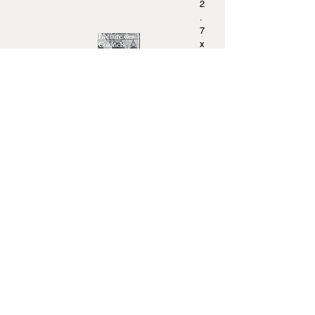
2
.
7
x
2
0
.
3
Acheter sur Amazon.fr