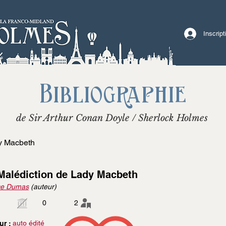
Inscrip
Bibliographie
de Sir Arthur Conan Doyle / Sherlock Holmes
y Macbeth
Malédiction de Lady Macbeth
ice Dumas
(auteur)
0
2
auto édité
ur :