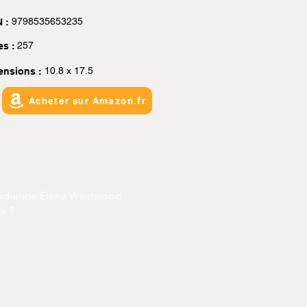
9798535653235
 :
257
es :
10.8 x 17.5
ensions :
Acheter sur Amazon.fr
omédienne Elena Westwood
e ?