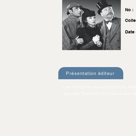
No :
Colle
Date 
Présentation éditeur
Les incidents se succédant au Ve
appelle Sherlock Holmes à son sec