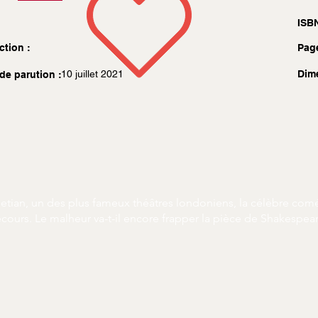
ISBN
ction :
Pag
10 juillet 2021
Dim
de parution :
netian, un des plus fameux théâtres londoniens, la célèbre c
ours. Le malheur va-t-il encore frapper la pièce de Shakespear