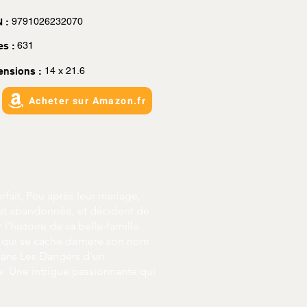
9791026232070
 :
631
es :
14 x 21.6
ensions :
Acheter sur Amazon.fr
fait. Peu après leur mariage,
 et abandonnée, et décident de
 l'histoire de sa belle-famille.
re qui se cache derrière son nom
 Dans Les Dangers d'un
e. Une intrigue passionnante qui