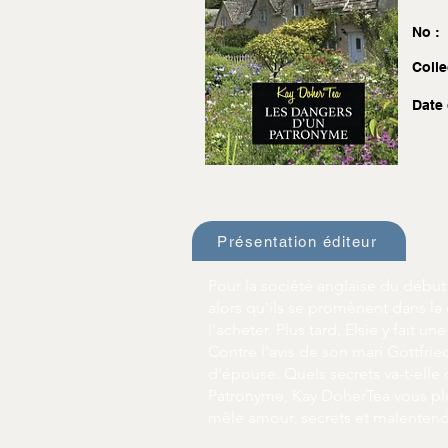
No :
Colle
Date 
Présentation éditeur
Pour la société anglaise du débu
alors qu'ils se promènent dans l
l'acheter. Plus tard, Elsie y fait u
Contre l'avis de son mari Gottfrie
d'épouse. Quels secrets va-t-elle
Patronyme, Kay DoherTea vous plon
mêle amour, secrets et malentend