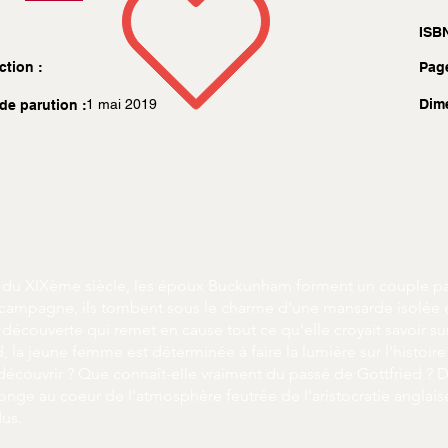
ISBN
ction :
Pag
1 mai 2019
Dim
de parution :
t du XIXème siècle, les époux Buckunham forment un couple par
a campagne, ils tombent sous le charme d'une mansarde isolée
ne découverte qui remet en cause tout ce qu'elle croyait savoir sur
d, la jeune femme est déterminée à faire la lumière sur l'histoi
 découvrir ? Que connaît-elle vraiment du passé de Gottfried ?
ge au coeur de l'atmosphère feutrée de l'aristocratie anglais
us.