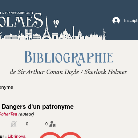
Inscrip
Bibliographie
de Sir Arthur Conan Doyle / Sherlock Holmes
ronyme
 Dangers d'un patronyme
DoherTea
(auteur)
0
0
Librinova
ur :