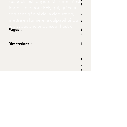
suspects est longue. Mais rien n'est
6
impossible pour FFF, qui, grâce à
3
son sens génial de la déduction,
4
mettra en lumière la culpabilité du
4
régisseur, anciendanseur frustré.
Pages :
2
4
Dimensions :
1
3
.
5
x
1
8