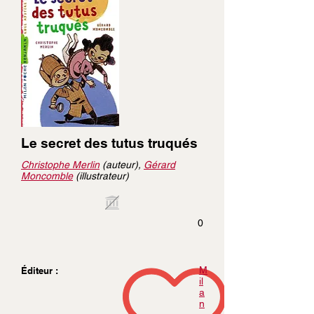
Le secret des tutus truqués
Christophe Merlin
(auteur),
Gérard
Moncomble
(illustrateur)
0
M
Éditeur :
il
a
n