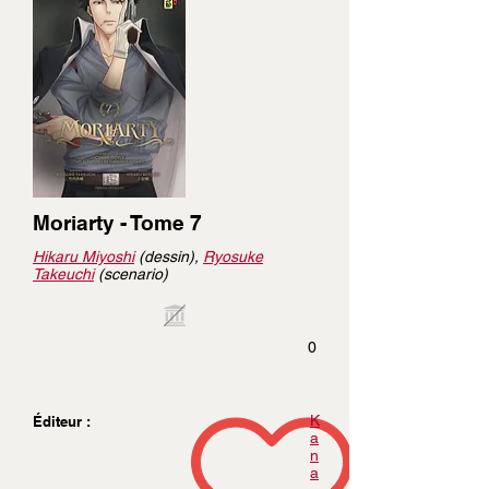
Moriarty - Tome 7
Hikaru Miyoshi
(dessin),
Ryosuke
Takeuchi
(scenario)
0
K
Éditeur :
a
n
a