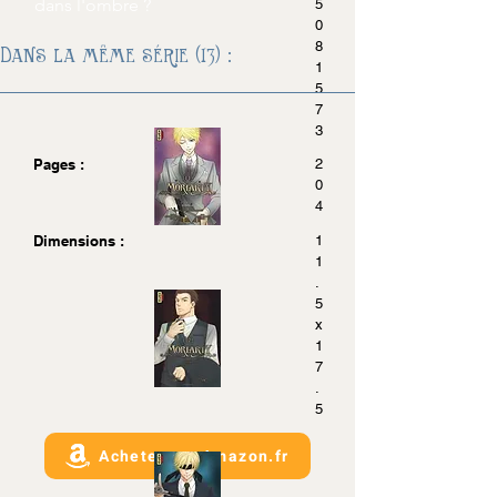
dans l'ombre ?
5
0
8
Dans la même série (13) :
1
5
7
3
Pages :
2
0
4
Dimensions :
1
1
.
5
x
1
7
.
5
Acheter sur Amazon.fr