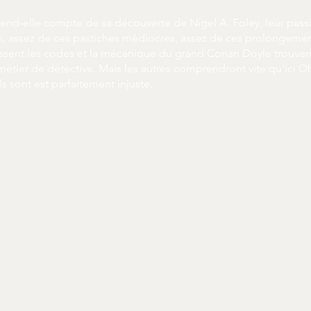
ey rend-elle compte de sa découverte de Nigel A. Foley, leur p
, assez de ces pastiches médiocres, assez de ces prolongement
sent les codes et la mécanique du grand Conan Doyle trouveron
 métier de détective. Mais les autres comprendront vite qu'ici O
ls sont est parfaitement injuste.