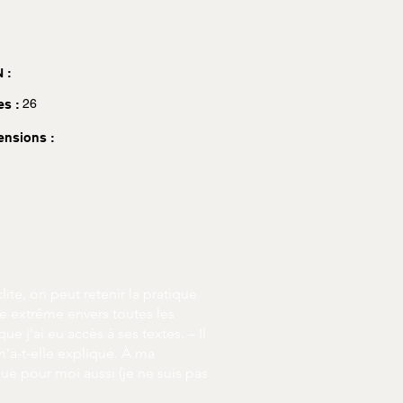
 :
26
es :
ensions :
ite, on peut retenir la pratique
ie extrême envers toutes les
ue j’ai eu accès à ses textes. – Il
 m’a-t-elle expliqué. À ma
que pour moi aussi (je ne suis pas