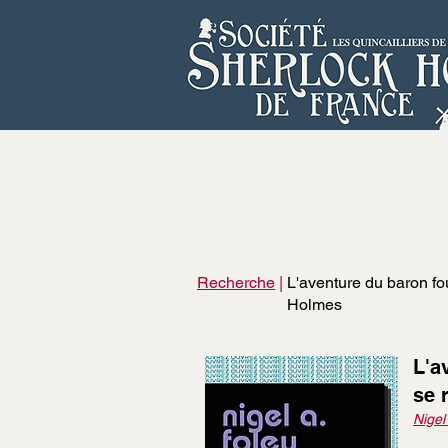
Recherche
|
L'aventure du baron fo
Holmes
L'a
se 
Nigel