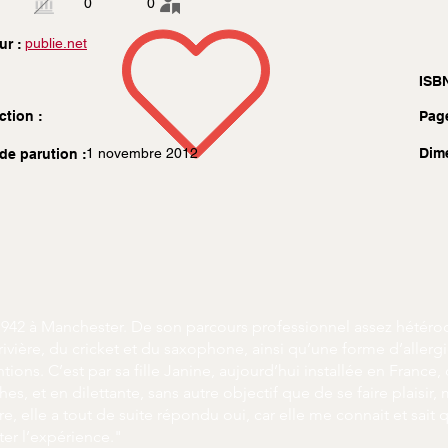
0
0
publie.net
ur :
ISBN
ction :
Pag
1 novembre 2012
Dim
de parution :
1942 à Manchester. De son parcours professionnel assez hétérocl
ivière, du cricket et du saxophone, ainsi qu’une forme d’allerg
ions. C’est par sa fille Janine, aujourd’hui installée en France, q
s, et en dilettante, sans autre objectif que de se faire plaisir,
re, elle a tout de suite répondu oui, car elle me connait et sait 
nter l’expérience."