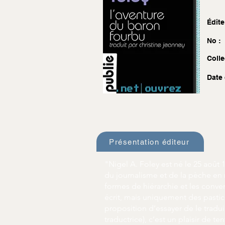
Édite
No :
Colle
Date 
Présentation éditeur
"Nigel A. Foley est né le 25 août 
du journalisme et de la pèche en r
formes de hiérarchie et les convent
écrit, mais uniquement des pastiche
proposition d’essayer de le tradui
traductrice), c’est un plaisir de te