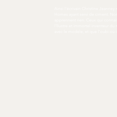
Ainsi l'écrivain Christine Jeann
Homes ayant servi de ciment. Non
apprennent rien. Ceux qui connais
l'llustre et immortel inventeur du
avec le modèle, et que l'oubi où i