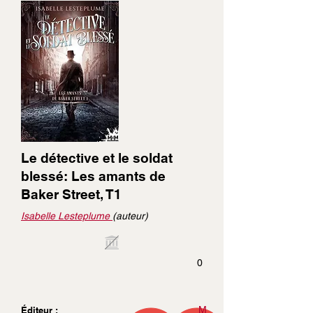
Le détective et le soldat
blessé: Les amants de
Baker Street, T1
Isabelle Lesteplume
(auteur)
0
M
Éditeur :