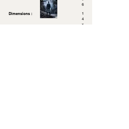
6
Dimensions :
1
4
x
2
1
.
5
Acheter sur Amazon.fr