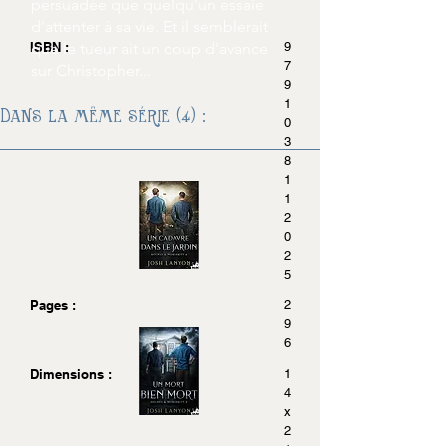
persuadée que quelqu'un essaie
d'attenter à sa vie. Et il semblerait
ISBN :
que le tueur ait un coup d'avance
9
7
sur Christopher...
9
1
Dans la même série (4) :
0
3
8
1
1
2
0
2
5
Pages :
2
9
6
Dimensions :
1
4
x
2