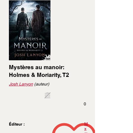
Mystères au manoir:
Holmes & Moriarity, T2
Josh Lanyon
(auteur)
0
M
Éditeur :
x