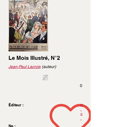
Le Mois Illustré, N°2
Jean-Paul Lacroix
(auteur)
0
n
Éditeur :
.
c
.
No :