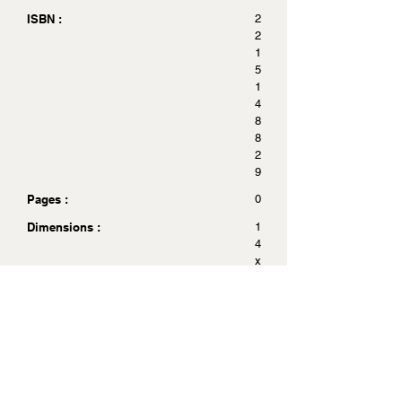
ISBN :
2
2
1
5
1
4
8
8
2
9
Pages :
0
Dimensions :
1
4
x
2
0