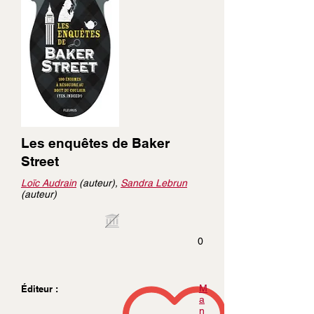
Les enquêtes de Baker
Street
Loïc Audrain
(auteur),
Sandra Lebrun
(auteur)
0
M
Éditeur :
a
n