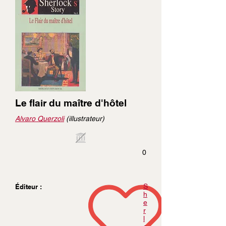
Le flair du maître d'hôtel
Alvaro Querzoli
(illustrateur)
0
S
Éditeur :
h
e
r
l