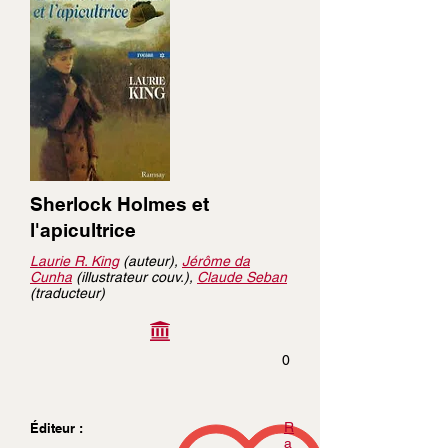
Sherlock Holmes et
l'apicultrice
Laurie R. King
(auteur),
Jérôme da
Cunha
(illustrateur couv.),
Claude Seban
(traducteur)
0
R
Éditeur :
a