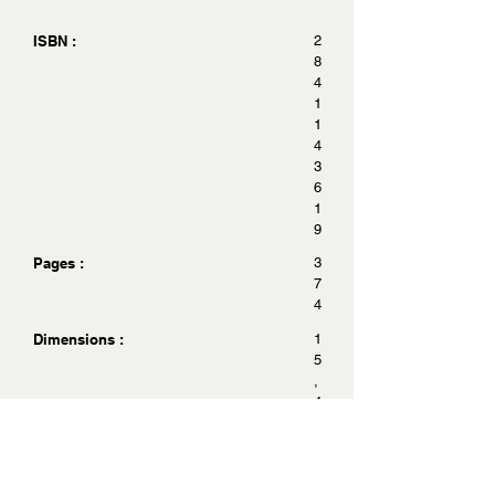
ISBN :
2
8
4
1
1
4
3
6
1
9
Pages :
3
7
4
Dimensions :
1
5
,
4
x
2
4