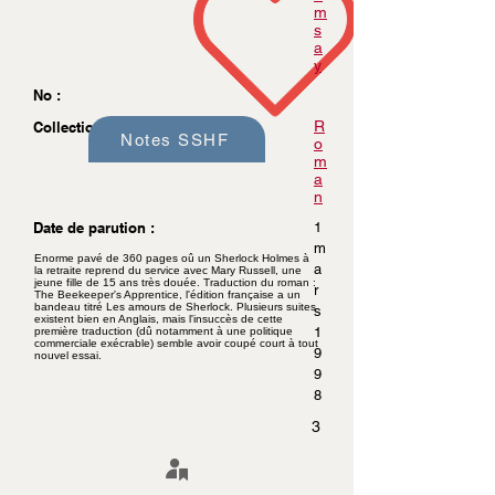
m
s
a
y
No :
R
Collection :
Notes SSHF
o
m
a
n
Date de parution :
1
m
Enorme pavé de 360 pages oû un Sherlock Holmes à
a
la retraite reprend du service avec Mary Russell, une
jeune fille de 15 ans très douée. Traduction du roman :
r
The Beekeeper's Apprentice, l'édition française a un
bandeau titré Les amours de Sherlock. Plusieurs suites
s
existent bien en Anglais, mais l'insuccès de cette
1
première traduction (dû notamment à une politique
commerciale exécrable) semble avoir coupé court à tout
9
nouvel essai.
9
8
3