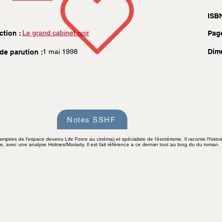
ISBN
Le grand cabinet noir
ction :
Pag
1 mai 1998
Dim
de parution :
Notes SSHF
ampires de l'espace devenu Life Force au cinéma) et spécialiste de l'ésotérisme. Il raconte l'histo
, avec une analyse Holmes/Moriarty. Il est fait référence a ce dernier tout au long du du roman.