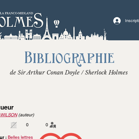
Inscrip
Bibliographie
de Sir Arthur Conan Doyle / Sherlock Holmes
tueur
n WILSON
(auteur)
0
0
Belles lettres
ur :