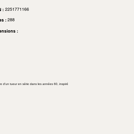
2251771166
 :
288
es :
ensions :
ire d'un tueur en série dans les années 60, inspiré