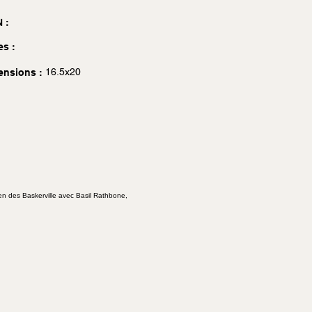
 :
es :
16.5x20
ensions :
hien des Baskerville avec Basil Rathbone,