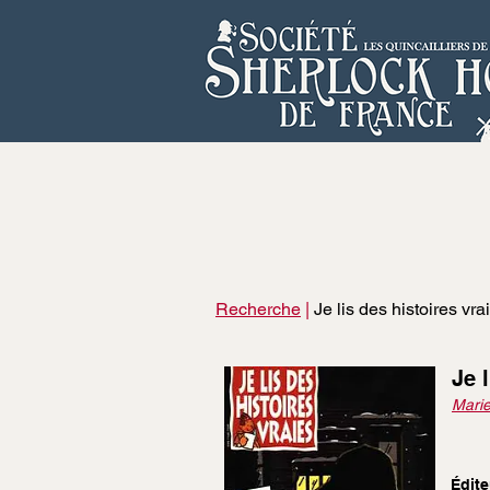
Recherche
|
Je lis des histoires vra
Je 
Marie
Édite