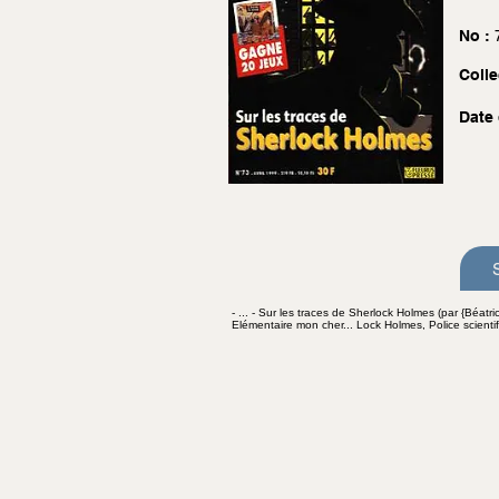
No :
Colle
Date 
- ... - Sur les traces de Sherlock Holmes (par {Béat
Elémentaire mon cher... Lock Holmes, Police scientifi