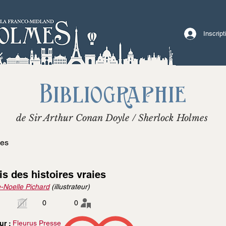
Inscrip
Bibliographie
de Sir Arthur Conan Doyle / Sherlock Holmes
ies
lis des histoires vraies
-Noelle Pichard
(illustrateur)
0
0
Fleurus Presse
ur :