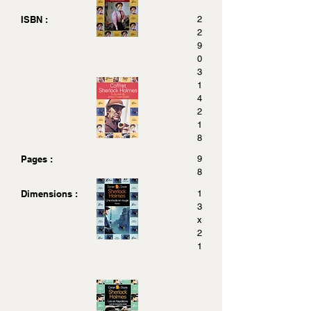
ISBN :
2
2
9
0
3
1
4
2
1
8
Pages :
9
8
Dimensions :
1
3
x
2
1