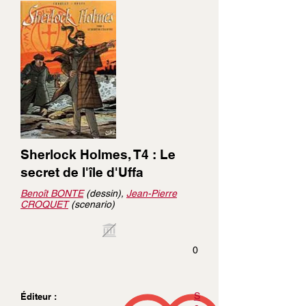
Sherlock Holmes, T4 : Le
secret de l'île d'Uffa
Benoît BONTE
(dessin),
Jean-Pierre
CROQUET
(scenario)
0
S
Éditeur :