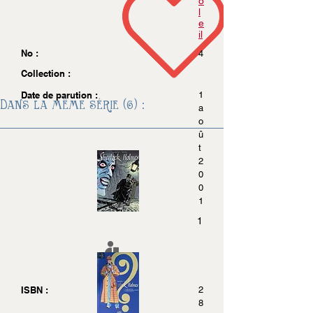
o
l
e
il
No :
4
Collection :
Date de parution :
1
Dans la même série (6) :
a
o
û
t
2
0
0
1
1
ISBN :
2
8