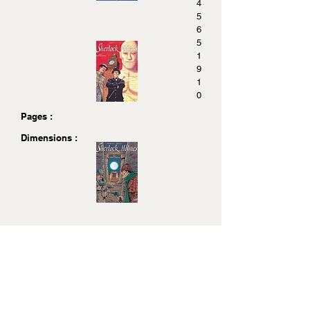
4
5
6
5
1
9
1
0
Pages :
Dimensions :