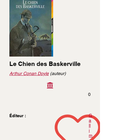
Le Chien des Baskerville
Arthur Conan Doyle
(auteur)
0
G
Éditeur :
a
ll
i
m