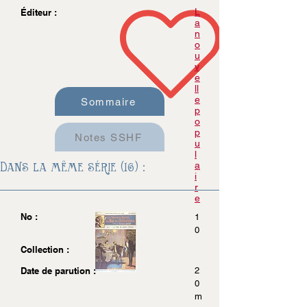
L
Éditeur :
a
n
o
u
v
e
ll
e
Sommaire
p
o
p
Notes SSHF
u
l
Dans la même série (16) :
a
i
r
e
No :
1
0
Collection :
Date de parution :
2
0
m