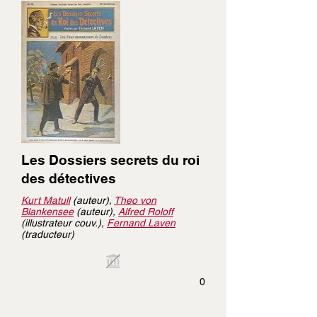
Les Dossiers secrets du roi
des détectives
Kurt Matull
(auteur),
Theo von
Blankensee
(auteur),
Alfred Roloff
(illustrateur couv.),
Fernand Laven
(traducteur)
0