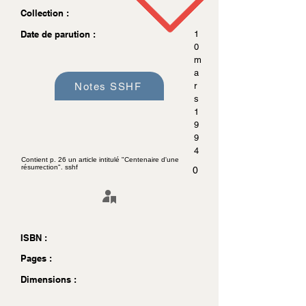
Collection :
Date de parution :
1
0
m
a
Notes SSHF
r
s
1
9
9
4
Contient p. 26 un article intitulé "Centenaire d'une
résurrection". sshf
0
ISBN :
Pages :
Dimensions :