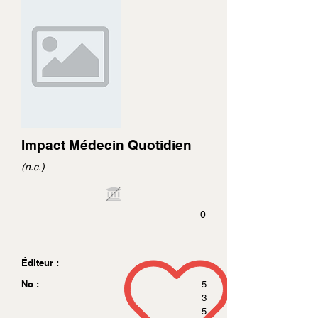
Impact Médecin Quotidien
(n.c.)
0
Éditeur :
No :
5
3
5