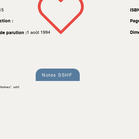
15
ISBN
ction :
Pag
1 août 1994
Dim
de parution :
Notes SSHF
 Holmes". sshf