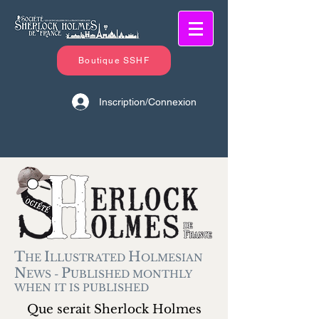
Boutique SSHF
Inscription/Connexion
T
I
H
HE
LLUSTRATED
OLMESIAN
N
P
EWS -
UBLISHED MONTHLY
WHEN IT IS PUBLISHED
Que serait Sherlock Holmes