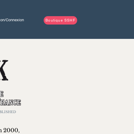
tion/Connexion
Boutique SSHF
BLISHED
an 2000,