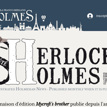
Inscrip
H
N
P
USTRATED
OLMESIAN
EWS -
UBLISHED MONTHLY WHEN IT IS PU
maison d'édition
Mycroft's brother
publie depuis l'