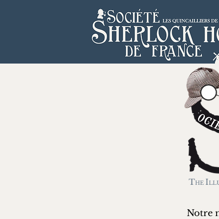
T
I
HE
LL
Notre 