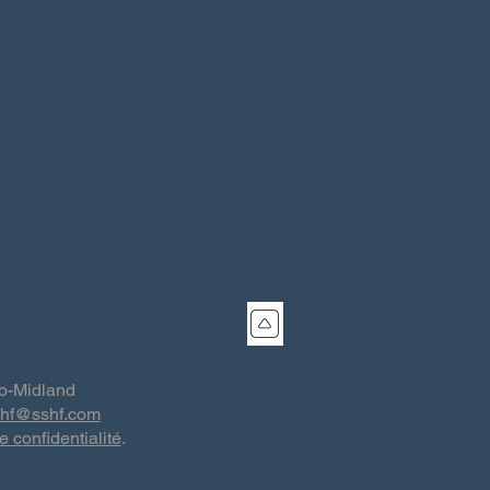
co-Midland
shf@sshf.com
e confidentialité
.