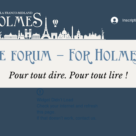
Inscrip
e forum - For Holm
Pour tout dire. Pour tout lire !
Widget Didn’t Load
Check your internet and refresh
this page.
If that doesn’t work, contact us.