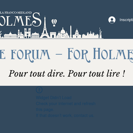
Inscrip
e forum - For Holm
Pour tout dire. Pour tout lire !
Widget Didn’t Load
Check your internet and refresh
this page.
If that doesn’t work, contact us.