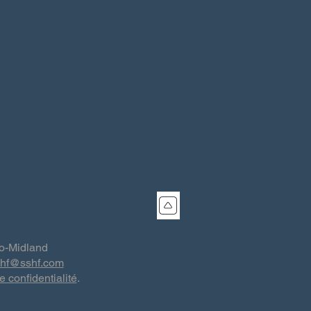
co-Midland
shf@sshf.com
e confidentialité
.